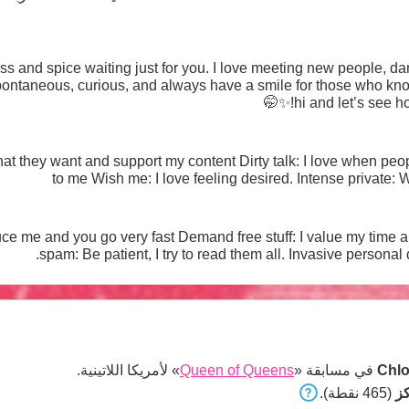
ss and spice waiting just for you. I love meeting new people, d
spontaneous, curious, and always have a smile for those who kn
hi and let’s see h
ontent Dirty talk: I love when people whisper (or write) daring things
to me Wish me: I love feeling d
ee stuff: I value my time and my work, support me! Message
spam: Be patient, I try to read th
Chlo
في مسابقة «
Queen of Queens
» لأمريكا اللاتينية.
(465 نقطة).