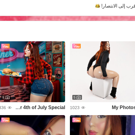
رب إلى
الانتصار!
مجاناً
مجاناً
5
5
Your 4th of July Special
My Photo
336
1023
مجاناً
مجاناً