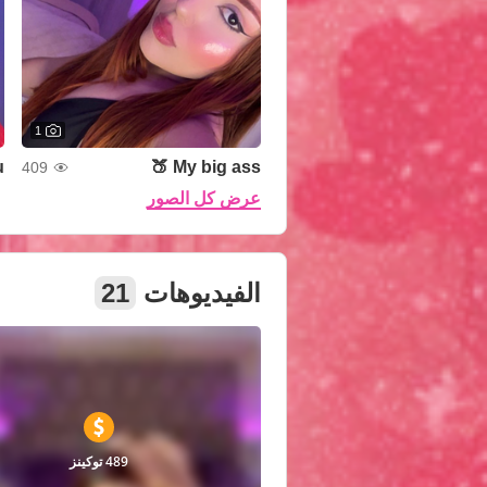
1
️
My big ass 🍑
409
عرض كل الصور
الفيديوهات
21
489 توكينز