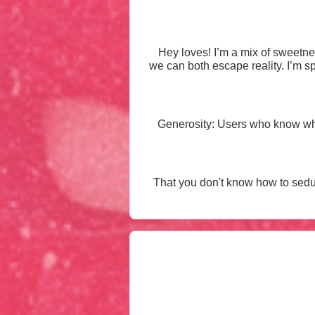
Hey loves! I’m a mix of sweetne
we can both escape reality. I’m 
Generosity: Users who know what they want and support my c
That you don't know how to seduce me and you go very fast Demand fr