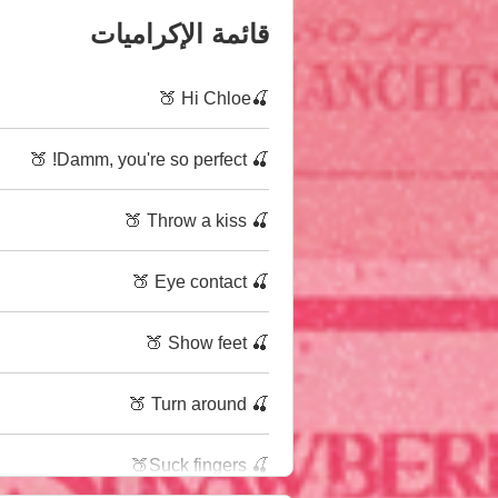
قائمة الإكراميات
🍒Hi Chloe 🍑
🍒 Damm, you're so perfect! 🍑
🍒 Throw a kiss 🍑
🍒 Eye contact 🍑
🍒 Show feet 🍑
🍒 Turn around 🍑
🍒 Suck fingers🍑