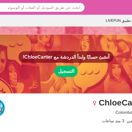
تطبيق LIVEFUN
أنشئ حسابًا وابدأ الدردشة مع
ChloeCartier!
التسجيل
ChloeCar
ذ ساعات