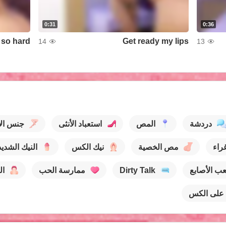
0:31
0:36
Get ready my lips
14
13
دردشة
المص
استعباد الأنثى
جنس الأ
راء
مص الخصية
نيك الكس
النيك الشديد
عب الأصابع
Dirty Talk
ممارسة الحب
ال
على الكس