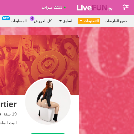
2211 متواجد
جميع العارضات
التصنيفات
السابق
كل العروض
المسابقات
tier
19 سنة, Colombia
البث الماضي: 3 من