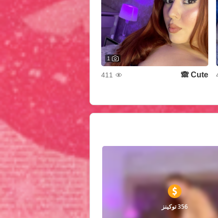
1
Cute 🙈
411
356 توكينز