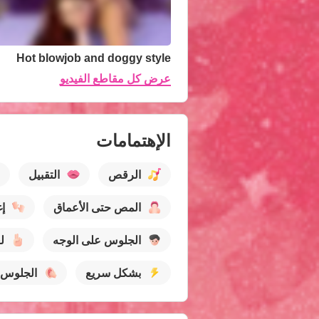
Hot blowjob and doggy style
عرض كل مقاطع الفيديو
الإهتمامات
الرقص
التقبيل
المص حتى الأعماق
إغ
الجلوس على الوجه
ل
بشكل سريع
الجلوس 