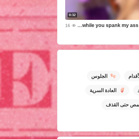
0:32
Give me your dick while you spank my ass so hard
16
قدام
الجلوس
العادة السرية
مص حتى القذف