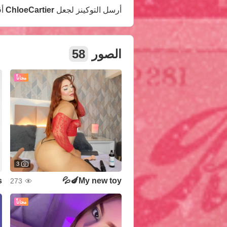
أرسل التوكينز لجعل
ChloeCartier
أق
الصور
58
مجاناً
3
s
My new toy🍆💦
273
مجاناً