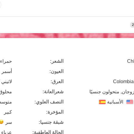
2
Chl
الشعر:
حمراء 
العيون:
أسمر
Colombia,
العرق:
لاتيني 
زوجان, متحولون جنسيًا
شعرالعانة:
محلوق
الأسبانية
النصف العلوي:
متوسط
المؤخرة:
كبير
شبقة جنسيا:
سر
الحالة العاطفية:
عزباء