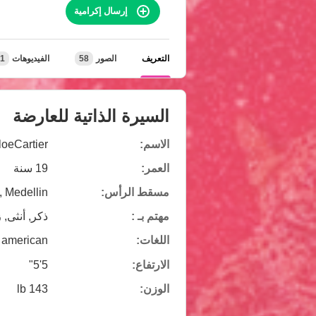
إرسال إكرامية
التعريف
الصور
58
الفيديوهات
1
السيرة الذاتية للعارضة
الاسم:
oeCartier
العمر:
19 سنة
مسقط الرأس:
 Medellin
مهتم بـ :
ذكر, أنثى, 
اللغات:
american
الارتفاع:
5'5"
الوزن:
143 lb