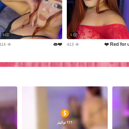
1
1
❤️👄
Red for u ❤
414
413
111 توكينز